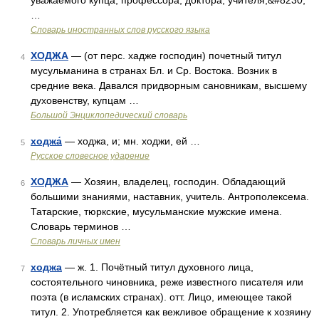
уважаемого купца, профессора, доктора, учителя,&#8230;
…
Словарь иностранных слов русского языка
ХОДЖА
— (от перс. хадже господин) почетный титул
4
мусульманина в странах Бл. и Ср. Востока. Возник в
средние века. Давался придворным сановникам, высшему
духовенству, купцам …
Большой Энциклопедический словарь
ходжа́
— ходжа, и; мн. ходжи, ей …
5
Русское словесное ударение
ХОДЖА
— Хозяин, владелец, господин. Обладающий
6
большими знаниями, наставник, учитель. Антрополексема.
Татарские, тюркские, мусульманские мужские имена.
Словарь терминов …
Словарь личных имен
ходжа
— ж. 1. Почётный титул духовного лица,
7
состоятельного чиновника, реже известного писателя или
поэта (в исламских странах). отт. Лицо, имеющее такой
титул. 2. Употребляется как вежливое обращение к хозяину