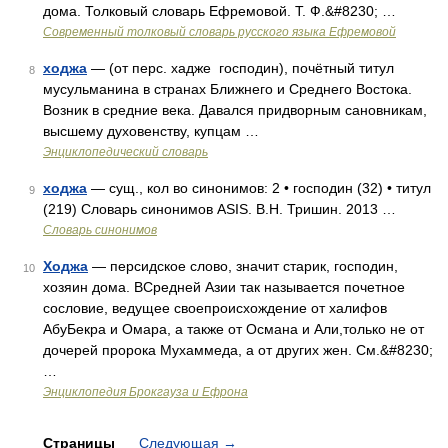
дома. Толковый словарь Ефремовой. Т. Ф.&#8230; …
Современный толковый словарь русского языка Ефремовой
ходжа
— (от перс. хадже господин), почётный титул
8
мусульманина в странах Ближнего и Среднего Востока.
Возник в средние века. Давался придворным сановникам,
высшему духовенству, купцам …
Энциклопедический словарь
ходжа
— сущ., кол во синонимов: 2 • господин (32) • титул
9
(219) Словарь синонимов ASIS. В.Н. Тришин. 2013 …
Словарь синонимов
Ходжа
— персидское слово, значит старик, господин,
10
хозяин дома. ВСредней Азии так называется почетное
сословие, ведущее своепроисхождение от халифов
АбуБекра и Омара, а также от Османа и Али,только не от
дочерей пророка Мухаммеда, а от других жен. См.&#8230;
…
Энциклопедия Брокгауза и Ефрона
Страницы
Следующая
→