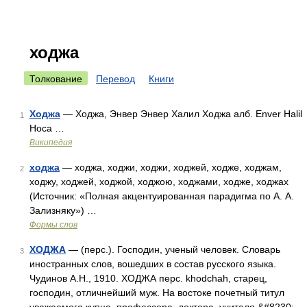
ходжа
Толкование
Перевод
Книги
Ходжа
— Ходжа, Энвер Энвер Халил Ходжа алб. Enver Halil
1
Hoca …
Википедия
ходжа
— ходжа, ходжи, ходжи, ходжей, ходже, ходжам,
2
ходжу, ходжей, ходжой, ходжою, ходжами, ходже, ходжах
(Источник: «Полная акцентуированная парадигма по А. А.
Зализняку») …
Формы слов
ХОДЖА
— (перс.). Господин, ученый человек. Словарь
3
иностранных слов, вошедших в состав русского языка.
Чудинов А.Н., 1910. ХОДЖА перс. khodchah, старец,
господин, отличнейший муж. На востоке почетный титул